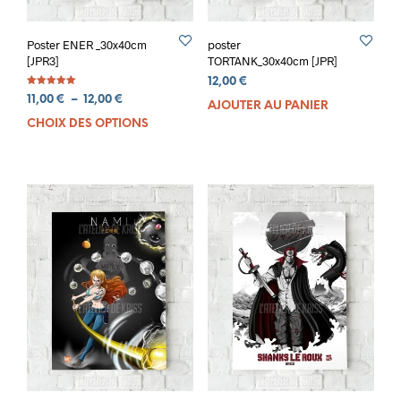
Poster ENER _30x40cm
poster
[JPR3]
TORTANK_30x40cm [JPR]
12,00
€
Note
Plage
11,00
€
–
12,00
€
5.00
AJOUTER AU PANIER
sur 5
de
CHOIX DES OPTIONS
Ce
prix :
produit
11,00 €
a
à
plusieurs
12,00 €
variations.
Les
options
peuvent
être
choisies
sur
la
page
du
produit