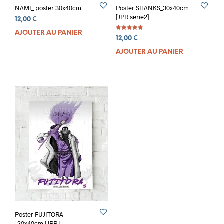
NAMI_ poster 30x40cm
Poster SHANKS_30x40cm
[JPR serie2]
12,00
€
AJOUTER AU PANIER
Note
12,00
€
5.00
sur 5
AJOUTER AU PANIER
Poster FUJITORA
_30x40cm [JPR ]