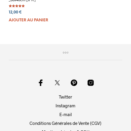
Note
12,00
€
5.00
sur 5
AJOUTER AU PANIER
Twitter
Instagram
E-mail
Conditions Générales de Vente (CGV)